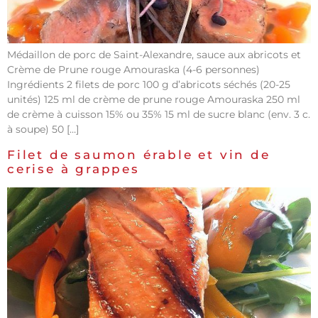
Médaillon de porc de Saint-Alexandre, sauce aux abricots et
Crème de Prune rouge Amouraska (4-6 personnes)
Ingrédients 2 filets de porc 100 g d’abricots séchés (20-25
unités) 125 ml de crème de prune rouge Amouraska 250 ml
de crème à cuisson 15% ou 35% 15 ml de sucre blanc (env. 3 c.
à soupe) 50 […]
Filet de saumon érable et vin de
cerise à grappes