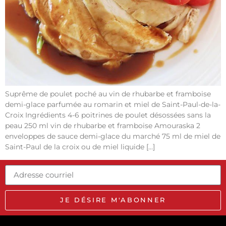
Suprême de poulet poché au vin de rhubarbe et framboise
demi-glace parfumée au romarin et miel de Saint-Paul-de-la-
Croix Ingrédients 4-6 poitrines de poulet désossées sans la
peau 250 ml vin de rhubarbe et framboise Amouraska 2
enveloppes de sauce demi-glace du marché 75 ml de miel de
Saint-Paul de la croix ou de miel liquide […]
JE DÉSIRE M'ABONNER