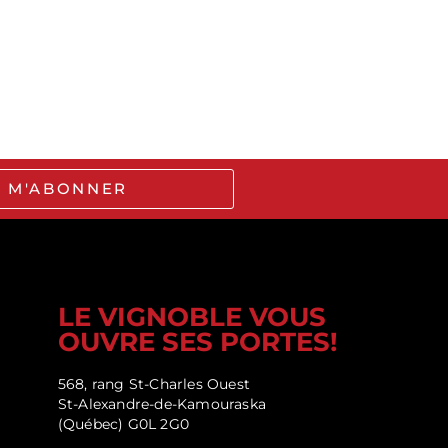
E M'ABONNER
LE VIGNOBLE VOUS
OUVRE SES PORTES!
568, rang St-Charles Ouest
St-Alexandre-de-Kamouraska
(Québec) G0L 2G0