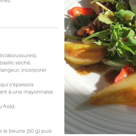
onnes
éclaboussures),
basilic séché.
langeur, incorporer
ui s’épaissira
lant à une mayonnaise
 froid.
 le beurre (50 g) puis