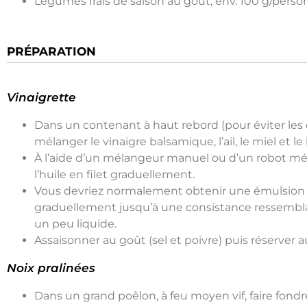
Légumes frais de saison au goût, env. 100 g/pers
PRÉPARATION
Vinaigrette
Dans un contenant à haut rebord (pour éviter les 
mélanger le vinaigre balsamique, l’ail, le miel et le 
À l’aide d’un mélangeur manuel ou d’un robot mé
l’huile en filet graduellement.
Vous devriez normalement obtenir une émulsion q
graduellement jusqu’à une consistance ressemb
un peu liquide.
Assaisonner au goût (sel et poivre) puis réserver au
Noix pralinées
Dans un grand poêlon, à feu moyen vif, faire fondre